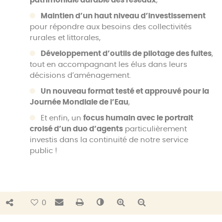
patrimoniale durable des réseaux
,
Maintien d’un haut niveau d’investissement
pour répondre aux besoins des collectivités
rurales et littorales,
Développement d’outils de pilotage des fuites
,
tout en accompagnant les élus dans leurs
décisions d’aménagement.
Un nouveau format testé et approuvé pour la
Journée Mondiale de l’Eau
,
Et enfin, un
focus humain avec le portrait
croisé d’un duo d’agents
particulièrement
investis dans la continuité de notre service
public !
Bouton de partage
Envoyer par e-mail
Imprimer
Changer le contraste
Agrandir le texte
Réduire le texte
0
2. Rapport d’activité – Énergies