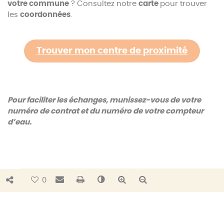
votre commune
? Consultez notre
carte
pour trouver
les
coordonnées
.
Trouver mon centre de proximité
Pour faciliter les échanges, munissez-vous de votre
numéro de contrat et du numéro de votre compteur
d’eau.
Bouton de partage
Envoyer par e-mail
Imprimer
Changer le contraste
Agrandir le texte
Réduire le texte
0