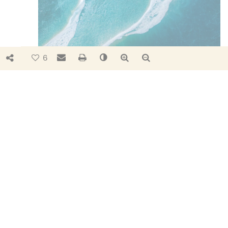
Bouton de partage
Envoyer par e-mail
Imprimer
Changer le contraste
Agrandir le texte
Réduire le texte
6
PROTÉGER LA RESSOURCE
Collecter et traiter l’eau usée