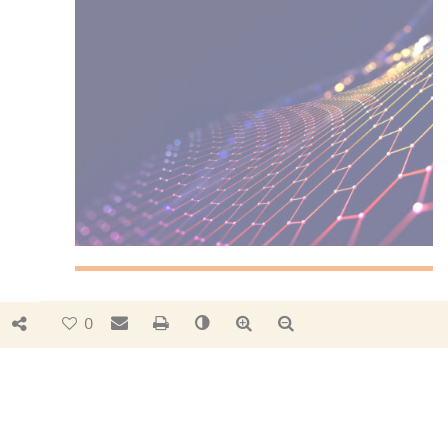
LE NUMÉRIQUE
Bouton de partage
Envoyer par e-mail
Imprimer
Changer le contraste
Agrandir le texte
Réduire le texte
0
Les énergies