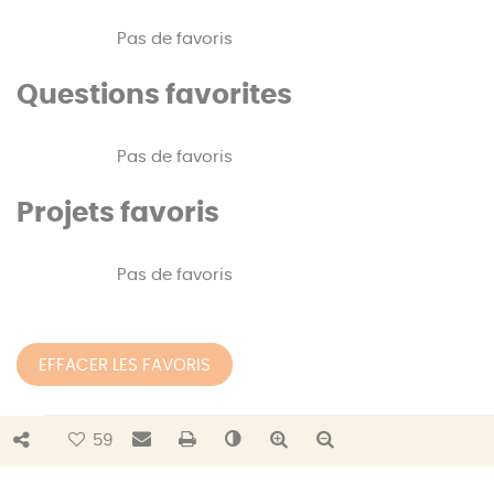
Pas de favoris
Questions favorites
Pas de favoris
Projets favoris
Pas de favoris
EFFACER LES FAVORIS
Bouton de partage
Envoyer par e-mail
Imprimer
Changer le contraste
Agrandir le texte
Réduire le texte
59