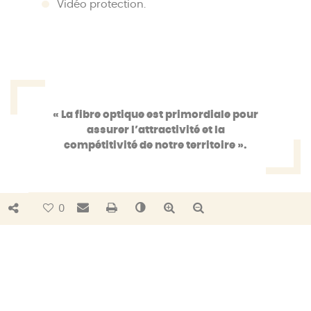
Vidéo protection.
« La fibre optique est primordiale pour
assurer l’attractivité et la
compétitivité de notre territoire ».
Bouton de partage
Envoyer par e-mail
Imprimer
Changer le contraste
Agrandir le texte
Réduire le texte
0