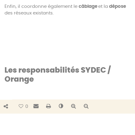
Enfin, il coordonne également le
câblage
et la
dépose
des réseaux existants.
Les responsabilités SYDEC /
Orange
Les
responsabilités
sont clairement définies.
Bouton de partage
Envoyer par e-mail
Imprimer
Changer le contraste
Agrandir le texte
Réduire le texte
0
La
maîtrise d’ouvrage
est assurée par :
Le
SYDEC
: pour les infrastructures communes