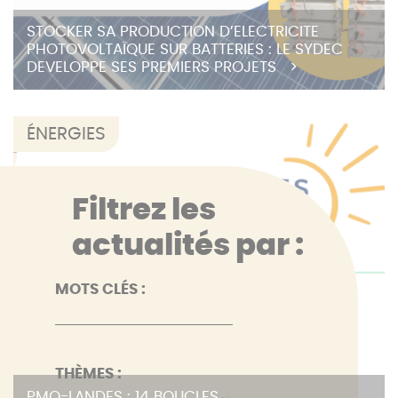
STOCKER SA PRODUCTION D’ELECTRICITE
PHOTOVOLTAÏQUE SUR BATTERIES : LE SYDEC
DEVELOPPE SES PREMIERS PROJETS
ÉNERGIES
Filtrez les
Formulaire de
actualités par :
MOTS CLÉS :
THÈMES :
PMO-LANDES : 14 BOUCLES