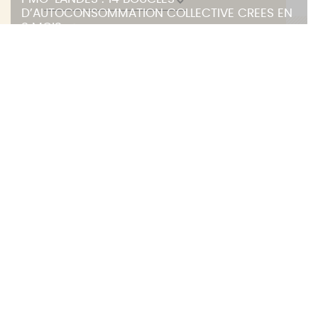
D’AUTOCONSOMMATION COLLECTIVE CREES EN
3 MOIS
COMMUNES :
INSTITUTIONNEL
Inclure les archives
LE SYDEC OUVRE UN NOUVEAU CHAPITRE AVEC