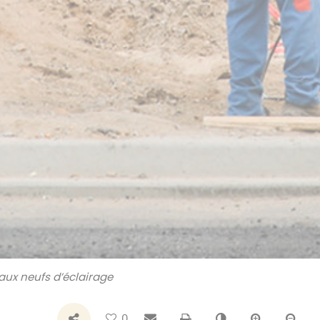
vaux neufs d’éclairage
Bouton de partage
Envoyer par e-mail
Imprimer
Changer le con
Agrandir 
Réd
0