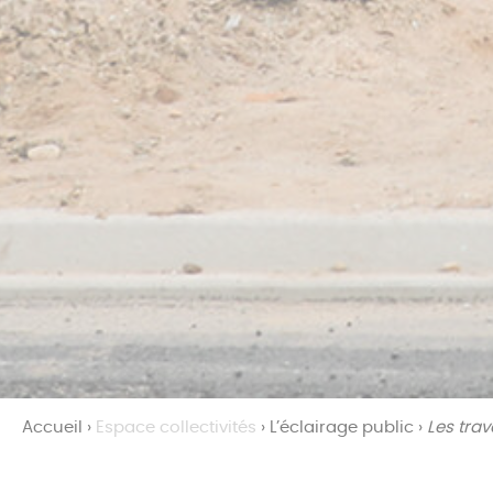
Accueil
›
Espace collectivités
›
L’éclairage public
›
Les tra