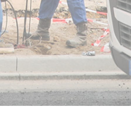
traste
le texte
uire le texte