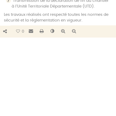
Transmission de la déclaration de fin du chantier
à l’Unité Territoriale Départementale (UTD).
Les travaux réalisés ont respecté toutes les normes de
sécurité et la règlementation en vigueur.
Merci aux agents du SYDEC qui œuvrent chaque jour
Bouton de partage
Envoyer par e-mail
Imprimer
Changer le contraste
Agrandir le texte
Réduire le texte
0
pour apporter la fibre à tous les Landais.
0