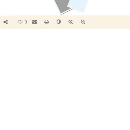
Bouton de partage
Envoyer par e-mail
Imprimer
Changer le contraste
Agrandir le texte
Réduire le texte
0
ESPACE
PÉDAGOGIQUE