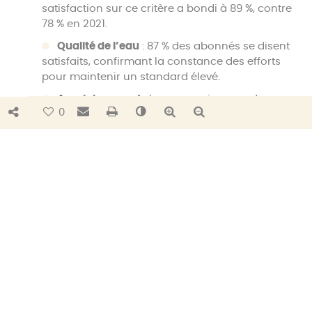
satisfaction sur ce critère a bondi à 89 %, contre
78 % en 2021.
Qualité de l’eau
: 87 % des abonnés se disent
satisfaits, confirmant la constance des efforts
pour maintenir un standard élevé.
Assainissement
: La reconnaissance des
Bouton de partage
Envoyer par e-mail
Imprimer
Changer le contraste
Agrandir le texte
Réduire le texte
0
efforts menés dans ce domaine progresse
fortement, atteignant 94 % d’avis positifs (contre
91 % en 2021).
Un engagement pour un service
public performant
Ces résultats, issus d’une enquête anonyme conforme