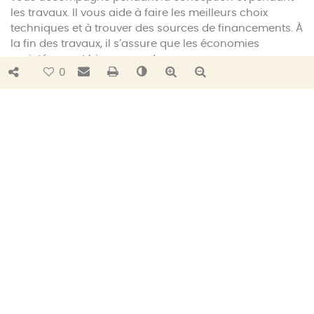
les travaux. Il vous aide à faire les meilleurs choix
techniques et à trouver des sources de financements. À
la fin des travaux, il s’assure que les économies
projetées sont bien au rendez-vous.
Bouton de partage
Envoyer par e-mail
Imprimer
Changer le contraste
Agrandir le texte
Réduire le texte
0
25 projets de rénovation globale ont
été lancés en 2022 et 2023, avec une
économie d’énergie moyenne
attendue de 55 %