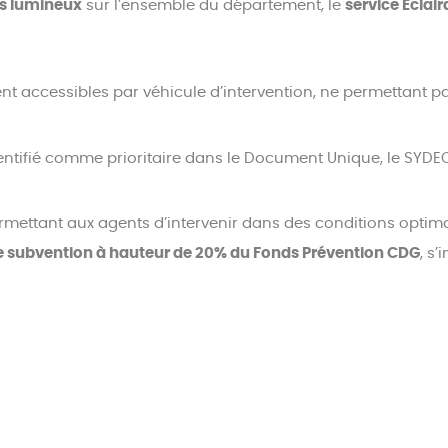
ts lumineux
sur l’ensemble du département, le
service Éclai
ent accessibles par véhicule d’intervention, ne permettant p
dentifié comme prioritaire dans le Document Unique, le SY
mettant aux agents d’intervenir dans des conditions optima
e subvention à hauteur de 20% du Fonds Prévention CDG
, s
neux
sur les trois centres techniques (Mont-de-Marsan, Sain