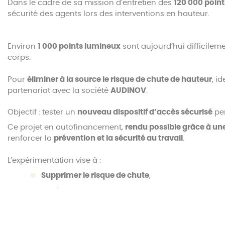
Dans le cadre de sa mission d’entretien des
120 000 poin
sécurité des agents lors des interventions en hauteur.
Environ
1 000 points lumineux
sont aujourd’hui difficilem
corps.
Pour
éliminer à la source le risque de chute de hauteur
, i
partenariat avec la société
AUDINOV
.
Objectif : tester un
nouveau dispositif d’accès sécurisé
per
Ce projet en autofinancement,
rendu possible grâce à un
renforcer la
prévention et la sécurité au travail
.
L’expérimentation vise à :
Supprimer le risque de chute
,
Améliorer les conditions de travail des agents
,
Garantir la maintenance complète du parc lumi