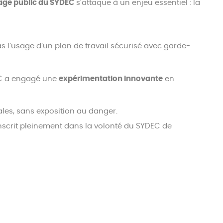
rage public du SYDEC
s’attaque à un enjeu essentiel : la
as l’usage d’un plan de travail sécurisé avec garde-
DEC a engagé une
expérimentation innovante
en
les, sans exposition au danger.
’inscrit pleinement dans la volonté du SYDEC de
t-Paul-lès-Dax et Biscarrosse).