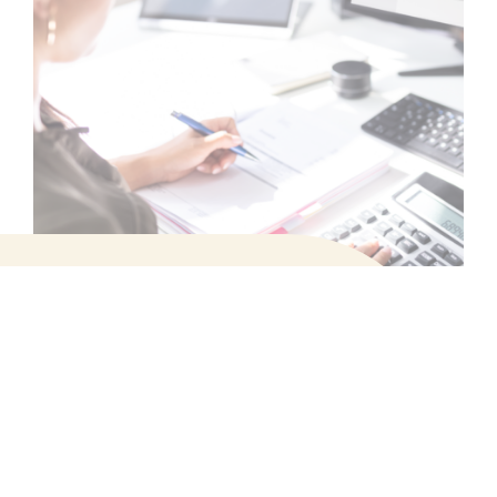
Filtrez les
Formulaire de
ASSISTANT(E) COMPTABLE
offres par :
MOTS-CLÉS :