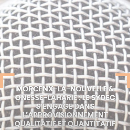
MORCENX-LA-NOUVELLE &
ONESSE-LAHARIE : LE SYDEC
S’ENGAGE DANS
L’APPROVISIONNEMENT
QUALITATIF ET QUANTITATIF