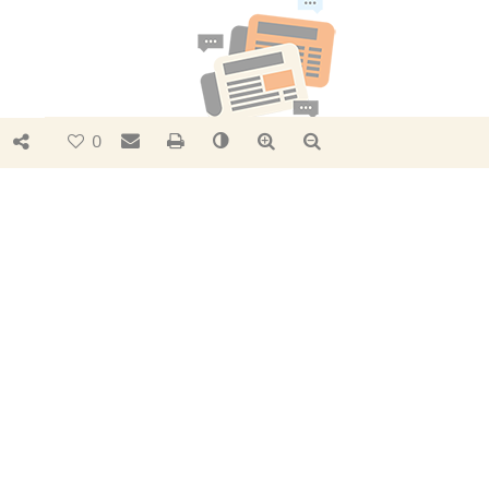
Bouton de partage
Envoyer par e-mail
Imprimer
Changer le contraste
Agrandir le texte
Réduire le texte
0
PUBLICATIONS