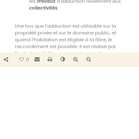
les
travaux
d’adduction reviennent aux
collectivités
.
Une fois que l’adduction est utilisable sur la
propriété privée et sur le domaine public, et
quand l’habitation est éligible à la fibre, le
raccordement est possible. Il est réalisé par
l’opérateur de l’usager ayant souscrit un
Bouton de partage
Envoyer par e-mail
Imprimer
Changer le contraste
Agrandir le texte
Réduire le texte
0
abonnement à la fibre.
J’ai un projet de maison
individuelle hors lotissement ?