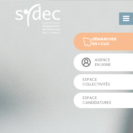
Changer le contraste
Panneau de gestion des cookies
Accéder au contenu
Accéder au menu
Accéder au pied de page
DÉMARCHES
EN 1 CLIC
AGENCE
EN LIGNE
ESPACE
COLLECTIVITÉS
ESPACE
CANDIDATURES