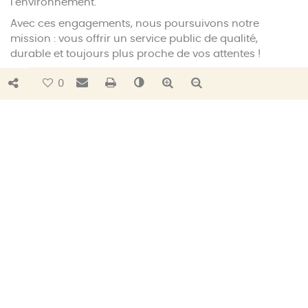
l’environnement.
Avec ces engagements, nous poursuivons notre
mission : vous offrir un service public de qualité,
durable et toujours plus proche de vos attentes !
C’est ensemble que nous gérons l’essentiel et le
Bouton de partage
Envoyer par e-mail
Imprimer
Changer le contraste
Agrandir le texte
Réduire le texte
0
durable !
0