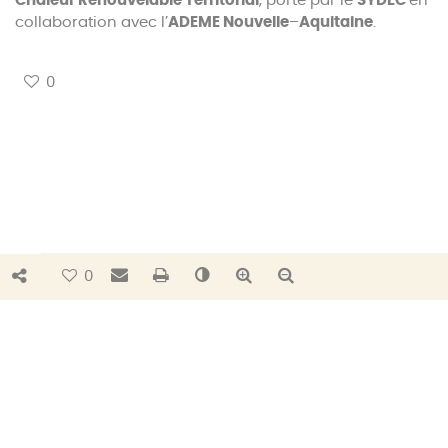
Chaleur Renouvelable Territorial
, porté par le
SYDEC
en
collaboration avec l’
ADEME Nouvelle
–
Aquitaine
.
0
Bouton de partage
Envoyer par e-mail
Imprimer
Changer le contraste
Agrandir le texte
Réduire le texte
0