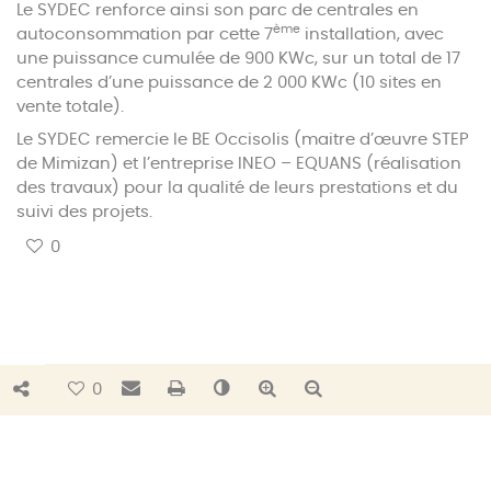
Le SYDEC renforce ainsi son parc de centrales en
ème
autoconsommation par cette 7
installation, avec
une puissance cumulée de 900 KWc, sur un total de 17
centrales d’une puissance de 2 000 KWc (10 sites en
vente totale).
Le SYDEC remercie le BE Occisolis (maitre d’œuvre STEP
de Mimizan) et l’entreprise INEO – EQUANS (réalisation
des travaux) pour la qualité de leurs prestations et du
suivi des projets.
0
Bouton de partage
Envoyer par e-mail
Imprimer
Changer le contraste
Agrandir le texte
Réduire le texte
0