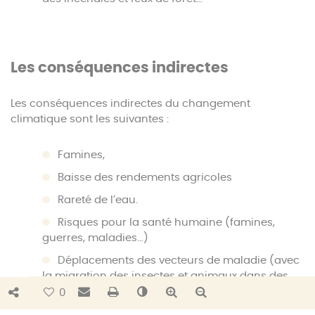
Les conséquences indirectes
Les conséquences indirectes du changement
climatique sont les suivantes :
Famines,
Baisse des rendements agricoles
Rareté de l’eau.
Risques pour la santé humaine (famines,
guerres, maladies…)
Déplacements des vecteurs de maladie (avec
la migration des insectes et animaux dans des
zones où les populations ne sont pas
Bouton de partage
Envoyer par e-mail
Imprimer
Changer le contraste
Agrandir le texte
Réduire le texte
0
immunisées contre ces maladies).