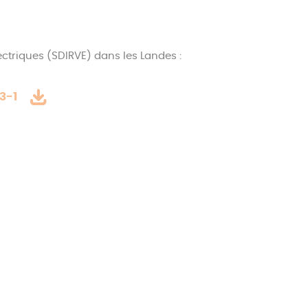
ctriques (SDIRVE) dans les Landes :
3-1
400 points de charge supplémentaires répartis sur
es.