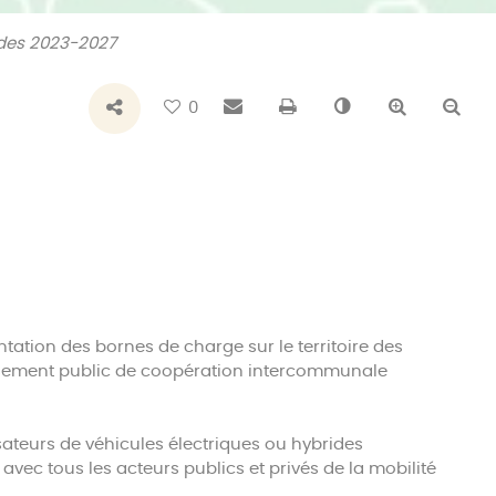
des 2023-2027
Bouton de partage
Envoyer par e-mail
Imprimer
Changer le con
Agrandir 
Réd
0
ntation des bornes de charge sur le territoire des
lissement public de coopération intercommunale
sateurs de véhicules électriques ou hybrides
vec tous les acteurs publics et privés de la mobilité