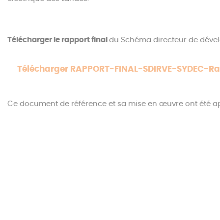
Télécharger le rapport final
du Schéma directeur de dévelo
RAPPORT-FINAL-SDIRVE-SYDEC-Rap
Ce document de référence et sa mise en œuvre ont été ap
Le projet en quelques chiffres
Le nouveau schéma départemental prévoit l’implantatio
120 communes
du département.
2 979 500 euros d’inves