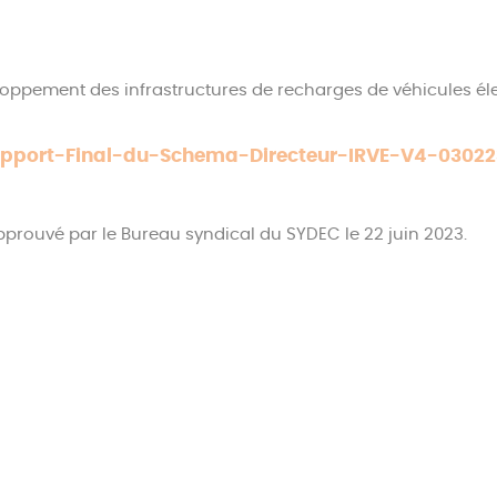
ppement des infrastructures de recharges de véhicules éle
port-Final-du-Schema-Directeur-IRVE-V4-03022
prouvé par le Bureau syndical du SYDEC le 22 juin 2023.
n de
203 nouvelles bornes de recharge
ouvertes au public et
tissement
pour le déploiement de ces nouvelles infrastructur