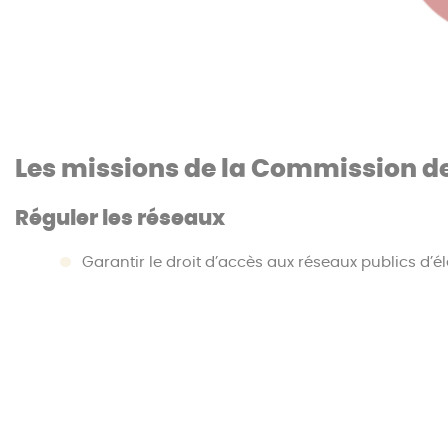
Les missions de la Commission de 
Réguler les réseaux
Garantir le droit d’accès aux réseaux publics d’éle
Veiller au bon fonctionnement et au développement
Garantir l’indépendance des gestionnaires de ré
Contribuer à la construction du marché intérieur 
Réguler le marché du gaz
Surveiller les transactions effectuées sur les mar