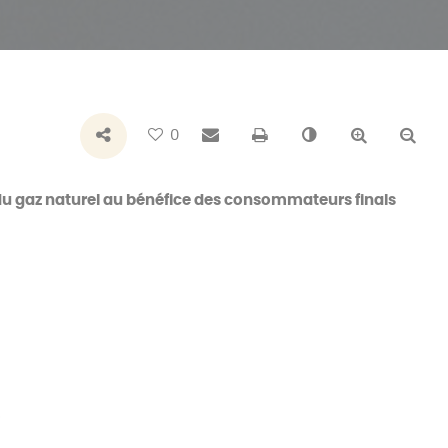
Bouton de partage
Envoyer par e-mail
Imprimer
Changer le con
Agrandir 
Réd
0
 du gaz naturel au bénéfice des consommateurs finals