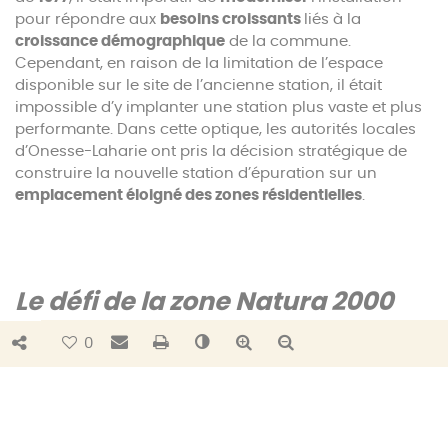
pour répondre aux
besoins croissants
liés à la
croissance démographique
de la commune.
Cependant, en raison de la limitation de l’espace
disponible sur le site de l’ancienne station, il était
impossible d’y implanter une station plus vaste et plus
performante. Dans cette optique, les autorités locales
d’Onesse-Laharie ont pris la décision stratégique de
construire la nouvelle station d’épuration sur un
emplacement éloigné des zones résidentielles
.
Le défi de la zone Natura 2000
Bouton de partage
Envoyer par e-mail
Imprimer
Changer le contraste
Agrandir le texte
Réduire le texte
0
La particularité de cette nouvelle station est qu’elle se
trouve en limite de la
zone Natura 2000
, un espace
naturel protégé. Cette situation a imposé des normes