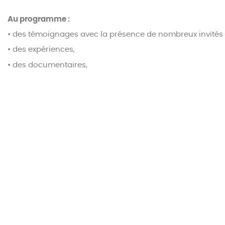
Au programme :
• des témoignages avec la présence de nombreux invités s
• des expériences,
• des documentaires,
• des infographies,
• des reportages terrain,
• … et un quiz interactif en 3 parties
.
C’est la
classe de CM2 de HORSARRIEU
qui est la grande
g
renouvelables et une sortie commentée sur une installati
Les invités se sont succédés sur le plateau pour nous ai
Jean-Louis Pédeuboy, président du SYDEC,
Michel Herrero, vice-président du SYDEC en char