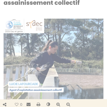
assainissement collectif
Bouton de partage
Envoyer par e-mail
Imprimer
Changer le contraste
Agrandir le texte
Réduire le texte
0