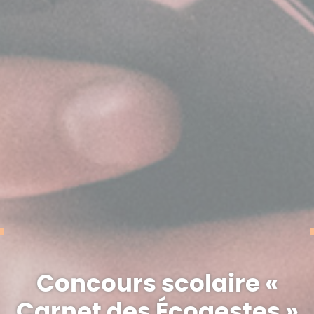
Concours scolaire «
Carnet des Écogestes »