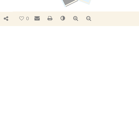
Bouton de partage
Envoyer par e-mail
Imprimer
Changer le contraste
Agrandir le texte
Réduire le texte
0
ESPACE
PÉDAGOGIQUE
PUBLICATIONS