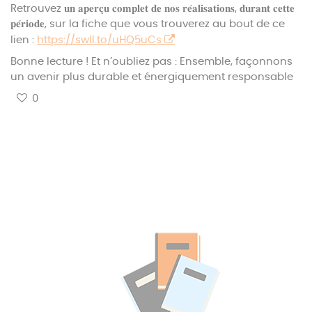
Retrouvez 𝐮𝐧 𝐚𝐩𝐞𝐫𝐜̧𝐮 𝐜𝐨𝐦𝐩𝐥𝐞𝐭 𝐝𝐞 𝐧𝐨𝐬 𝐫𝐞́𝐚𝐥𝐢𝐬𝐚𝐭𝐢𝐨𝐧𝐬, 𝐝𝐮𝐫𝐚𝐧𝐭 𝐜𝐞𝐭𝐭𝐞
𝐩𝐞́𝐫𝐢𝐨𝐝𝐞, sur la fiche que vous trouverez au bout de ce
lien :
https://swll.to/uHQ5uCs
Bonne lecture ! Et n’oubliez pas : Ensemble, façonnons
un avenir plus durable et énergiquement responsable
0